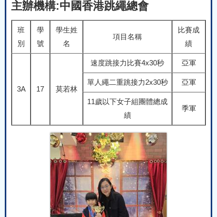
主辦機構:中國香港跳繩總會
班
學
學生姓
比賽成
項目名稱
別
號
名
績
速度跳接力比賽4x30秒
亞軍
單人繩二重跳接力2x30秒
亞軍
3A
17
莫若林
11歲以下女子組團體總成
季軍
績