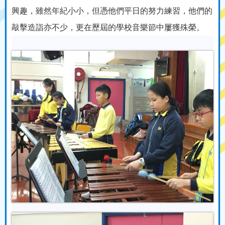
興趣，雖然年紀小小，但憑他們平日的努力練習，他們的
敲擊造詣亦不少，更在歷屆的學校音樂節中屢獲殊榮。