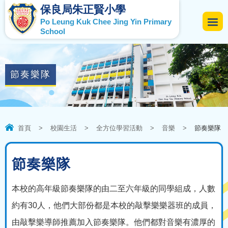
保良局朱正賢小學
Po Leung Kuk Chee Jing Yin Primary
School
節奏樂隊
首頁
>
校園生活
>
全方位學習活動
>
音樂
>
節奏樂隊
節奏樂隊
本校的高年級節奏樂隊的由二至六年級的同學組成，人數
約有30人，他們大部份都是本校的敲擊樂樂器班的成員，
由敲擊樂導師推薦加入節奏樂隊。他們都對音樂有濃厚的