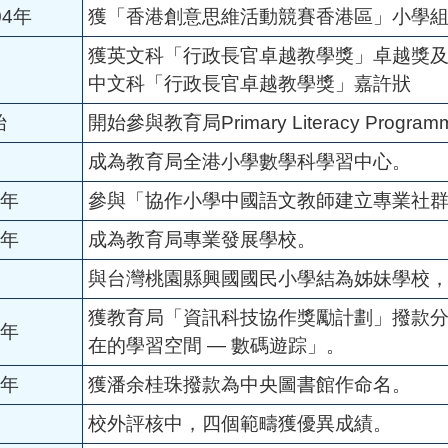
04年
獲「香港創意思維活動競賽香港區」小學
獲英文科「行政長官卓越教學獎」卓越獎
中文科「行政長官卓越教學獎」嘉許狀
始
開始參與教育局Primary Literacy Programm
成為教育局全港小學數學科學習中心。
6年
參與「協作小學中國語文教師建立專業社
7年
成為教育局專業發展學校。
與台灣桃園縣興國國民小學結為姊妹學校
獲教育局「資訊科技協作獎勵計劃」撥款分
1年
在的學習空間 — 數碼遊踪」。
8年
獲潘余桂珠撥款為中央圖書館作命名。
校外評核中，四個範疇獲優異成績。