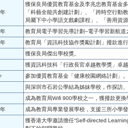
獲保良局優質教育基金及李兆忠教育基金
1年
「科藝全能共創建計劃」、「跨時空行動
局屬下中小學語文戲劇課程」、「善用資
4年
教育局電子學習先導計劃–電子學習新航道
3年
教育局「資訊科技協作獎勵計劃」撥款進行「移
獲保良局傑出學校獎。
獲資訊科技科「行政長官卓越教學獎」卓
今
參加優質教育基金「健康校園網絡計劃」
與深圳市石岩公學結為姊妹學校，作探訪
成為教育局Wifi 900學校之一，獲撥款更
7年
成為教育局專業發展學校，支援三所小學
獲香港大學邀請擔任“Self-directed Learning as