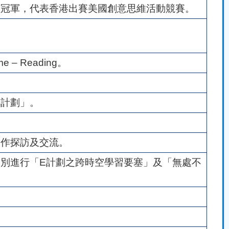
組冠軍，代表香港出賽美國創意思維活動競賽。
及
e – Reading。
群計劃」。
，作探訪及交流。
別進行「E計劃之跨時空學習要塞」及「無處不