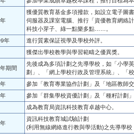
7年
參加學業成績卓越校本課程，推行目標為
獲優質教育基金多項撥款，如設立電子圖
9年
伺服器及課室電腦、推行「資優教育網絡
科技小芽子、綠一點樂多點……。
09年
進行質素保証視學及學校外評。
獲傑出學校教學與學習範疇之優異獎。
先後成為多項計劃之先導學校，如「小學
03年期間
劃」、「網上學校行政及管理系統」、「
4年
參加「教育專業協作計劃」及「地區教師
5年
參加「群集學校資優計劃」及「種籽計劃
成為教育局資訊科技教育卓越中心。
資訊科技教育城試驗計劃
2年
(利用無線網絡進行教與學活動)之先導學校