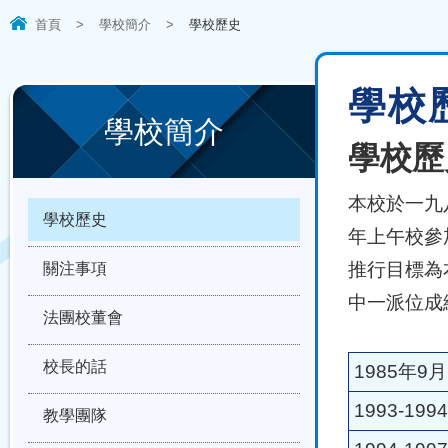
首頁
>
學校簡介
>
學校歷史
學校
學校簡介
學校歷
本校於一九
學校歷史
年上午校參
推行目標為
關注事項
中一派位成
法團校董會
校長的話
1985年9
1993-199
教學團隊