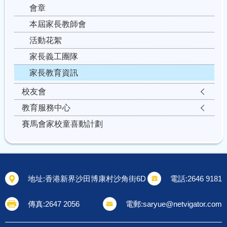
會章
本屆家長教師會
活動花絮
家長義工團隊
家長教育資訊
校友會
教育服務中心
賽馬會家校童喜動計劃
地址:
香港新界沙田博康村沙角街6D
電話:
2646 9181
傳真:
2647 2056
電郵:
saryue@netvigator.com