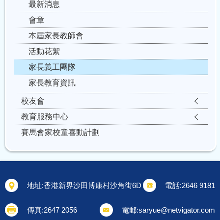
最新消息
會章
本屆家長教師會
活動花絮
家長義工團隊
家長教育資訊
校友會
教育服務中心
賽馬會家校童喜動計劃
地址:
香港新界沙田博康村沙角街6D
電話:
2646 9181
傳真:
2647 2056
電郵:
saryue@netvigator.com