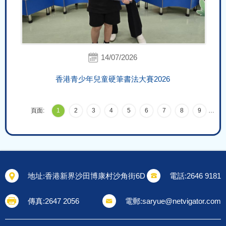
14/07/2026
香港青少年兒童硬筆書法大賽2026
頁面:
1
2
3
4
5
6
7
8
9
…
地址:
香港新界沙田博康村沙角街6D
電話:
2646 9181
傳真:
2647 2056
電郵:
saryue@netvigator.com