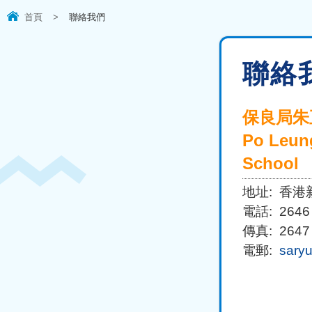
首頁
>
聯絡我們
聯絡
保良局朱
Po Leung
School
地址:
香港
電話:
2646
傳真:
2647
電郵:
sary