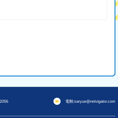
 2056
電郵:
saryue@netvigator.com