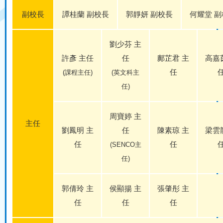
副校長
譚桂蘭 副校長
郭靜妍 副校長
何耀堂 
劉少芬 主
許彥 主任
任
鄺芷君 主
高嘉
任
(課程主任)
(英文科主
任)
周寶婷 主
主任
劉鳳明 主
任
陳素琼 主
梁雲
任
任
(SENCO主
任)
郭倩玲 主
侯顯揚 主
張肇彤 主
任
任
任