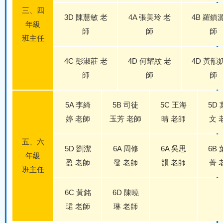
三、四
3D 陳慧敏 老
4A 張美玲 老
4B 羅鎮
年級
師
師
師
班主任
4C 彭淑莊 老
4D 何耀紋 老
4D 黃韻
師
師
師
5A 李綺
5B 司徒
5C 王海
5D
婷 老師
玉芳 老師
晴 老師
文 
五、六
5D 劉潔
6A 周修
6A 吳思
6B
年級
盈 老師
發 老師
韻 老師
菁 
班主任
6C 黃銘
6D 陳曉
珺 老師
琳 老師