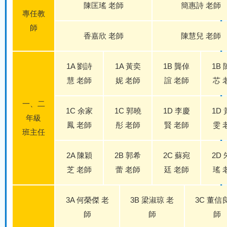
陳匡瑤 老師
簡惠詩 老師
專任教
師
香嘉欣 老師
陳慧兒 老師
1A 劉詩
1A 黃奕
1B 龔倬
1B
慧 老師
妮 老師
誼 老師
芯 
一、二
1C 余家
1C 郭曉
1D 李慶
1D
年級
鳳 老師
彤 老師
賢 老師
雯 
班主任
2A 陳穎
2B 郭希
2C 蘇宛
2D
芝 老師
蕾 老師
廷 老師
瑤 
3A 何榮傑 老
3B 梁淑琼 老
3C 董信
師
師
師