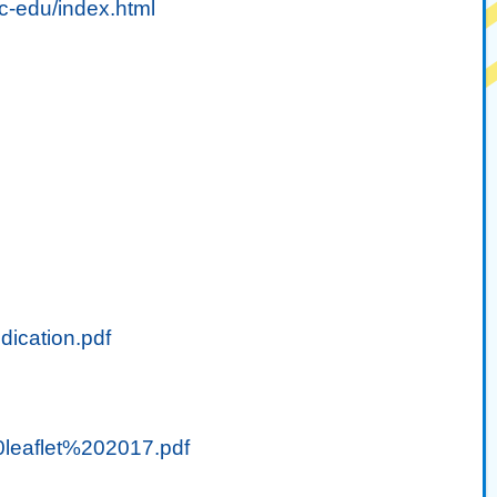
c-edu/index.html
ication.pdf
0leaflet%202017.pdf