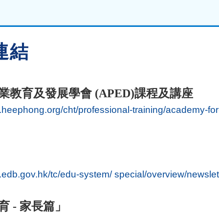
連結
業教育及發展學會
(APED)
課程及講座
.heephong.org/cht/professional-training/academy-fo
.edb.gov.hk/tc/edu-system/ special/overview/newslet
 -
家長篇」