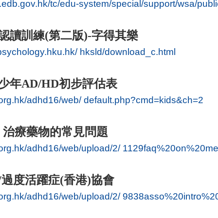
.edb.gov.hk/tc/edu-system/special/support/wsa/publi
認讀訓練
(
第二版
)-
字得其樂
psychology.hku.hk/ hksld/download_c.html
少年
AD/HD
初步評估表
d.org.hk/adhd16/web/ default.php?cmd=kids&ch=2
D
治療藥物的常見問題
d.org.hk/adhd16/web/upload/2/ 1129faq%20on%20med
/
過度活躍症
(
香港
)
協會
d.org.hk/adhd16/web/upload/2/ 9838asso%20intro%2