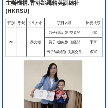
主辦機構:香港跳繩精英訓練社
(HKRSU)
班別
學號
學生姓名
項目名稱
比賽成績
男子8歲組別 交叉開
亞軍
2B
6
黎文暟
男子8歲組別 側擺開
季軍
男子8歲組別 側擺交叉
殿軍