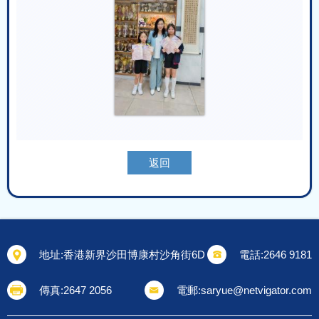
返回
地址:
香港新界沙田博康村沙角街6D
電話:
2646 9181
傳真:
2647 2056
電郵:
saryue@netvigator.com