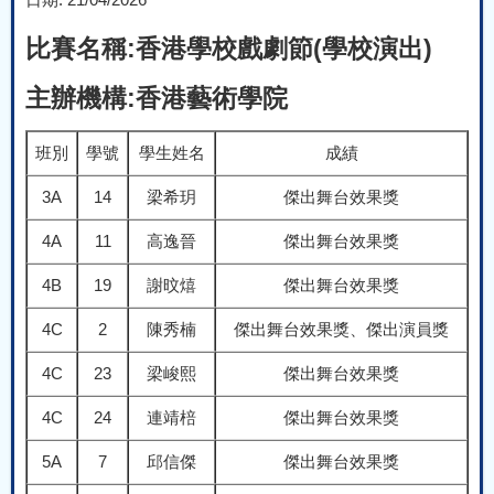
比賽名稱:香港學校戲劇節(學校演出)
主辦機構:香港藝術學院
班別
學號
學生姓名
成績
3A
14
梁希玥
傑出舞台效果獎
4A
11
高逸晉
傑出舞台效果獎
4B
19
謝旼熺
傑出舞台效果獎
4C
2
陳秀楠
傑出舞台效果獎、傑出演員獎
4C
23
梁峻熙
傑出舞台效果獎
4C
24
連靖棓
傑出舞台效果獎
5A
7
邱信傑
傑出舞台效果獎