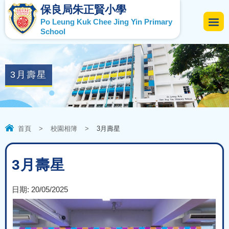
保良局朱正賢小學
Po Leung Kuk Chee Jing Yin Primary
School
3月壽星
首頁
>
校園相簿
>
3月壽星
3月壽星
日期:
20/05/2025