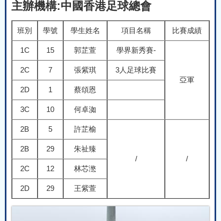
主辦機構:中國香港足球總會
班別
學號
學生姓名
項目名稱
比賽成績
1C
15
郭芷萱
學界新秀賽-
2C
7
張紫琪
3人足球比賽
亞軍
2D
1
蔡頌恩
3C
10
何卓洳
2B
5
許芷榆
2B
29
朱祉臻
/
/
2C
12
林芯滺
2D
29
王紫萱