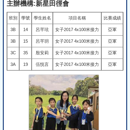
主辦機構:新星田徑會
班別
學號
學生姓名
項目名稱
比賽成績
3B
14
呂芊玹
女子2017 4x100米接力
亞軍
3B
15
呂芊玥
女子2017 4x100米接力
亞軍
3C
35
殷安莉
女子2017 4x100米接力
亞軍
3A
19
伍悦言
女子2017 4x100米接力
亞軍