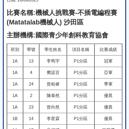
比賽名稱:機械人挑戰賽-不插電編程賽
(Matatalab機械人) 沙田區
主辦機構:國際青少年創科教育協會
班別
學號
學生姓名
項目名稱
比賽成績
1A
13
李雋宇
P1分區
冠軍
1A
4
樊諾言
P1分區
亞軍
1A
24
曾柏睿
P1分區
季軍
1A
2
陳泰然
P1分區
優異
1A
23
曾向然
P1分區
優異
1B
14
李星霖
P1分區
優異