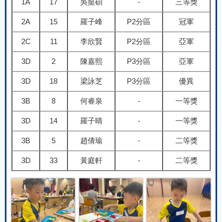
1A
17
吳挺碩
-
三等獎
2A
15
羅子峰
P2分區
冠軍
2C
11
李欣賢
P2分區
亞軍
3D
2
陳嘉熙
P3分區
亞軍
3D
18
梁詠芝
P3分區
優異
3B
8
何睿泉
-
一等獎
3D
14
羅子晴
-
一等獎
3B
5
趙倩瑜
-
二等獎
3D
33
黃庭軒
-
二等獎