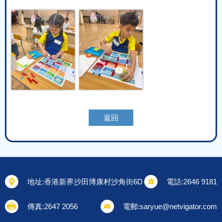
返回
地址:
香港新界沙田博康村沙角街6D
電話:
2646 9181
傳真:
2647 2056
電郵:
saryue@netvigator.com