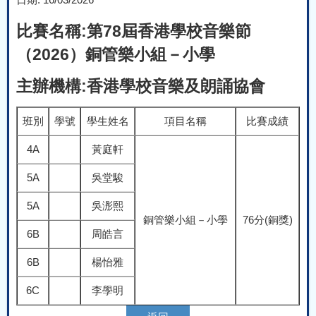
比賽名稱:第78屆香港學校音樂節
（2026）銅管樂小組－小學
主辦機構:香港學校音樂及朗誦協會
班別
學號
學生姓名
項目名稱
比賽成績
4A
黃庭軒
5A
吳堂駿
5A
吳浵熙
銅管樂小組－小學
76分(銅獎)
6B
周皓言
6B
楊怡雅
6C
李學明