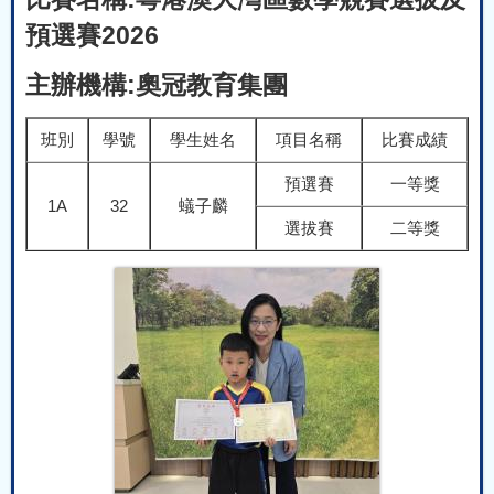
預選賽2026
主辦機構:奧冠教育集團
班別
學號
學生姓名
項目名稱
比賽成績
預選賽
一等獎
1A
32
蟻子麟
選拔賽
二等獎