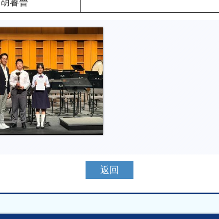
胡睿晉
返回