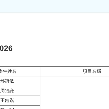
26
學生姓名
項目名稱
邢詩敏
周皓謙
王鎧鍇