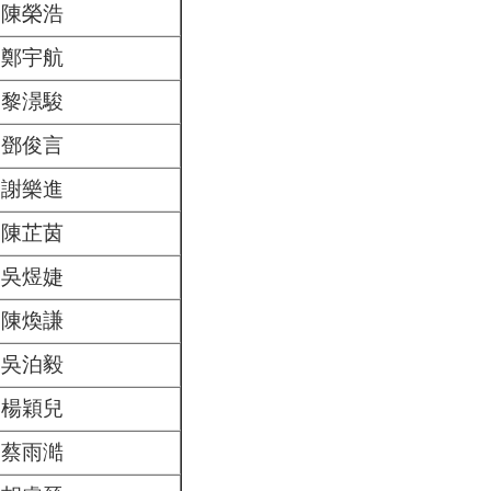
陳榮浩
鄭宇航
黎澋駿
鄧俊言
謝樂進
陳芷茵
吳煜婕
陳煥謙
吳泊毅
楊穎兒
蔡雨澔