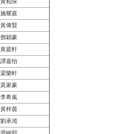
黃柏琛
施耀庭
黃俙賢
鄧穎豪
黃庭軒
譚嘉怡
梁樂軒
莫家豪
李希嵐
黃梓茵
劉承澔
梁峻熙