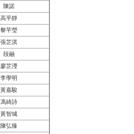
陳諾
高平靜
黎芊瑩
張芷淇
段融
廖芷瀅
李學明
黃嘉駿
馮綺詩
黃智城
陳弘臻