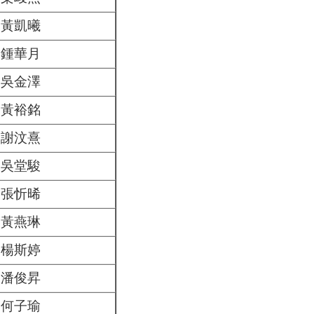
黃凱曦
鍾華月
吳金澤
黃裕銘
謝汶熹
吳堂駿
張忻晞
黃燕琳
楊斯婷
潘俊昇
何子瑜