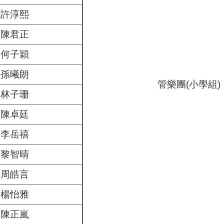
許淳熙
陳君正
何子穎
孫曦朗
管樂團(小學組)
林子珊
陳卓廷
李岳禧
黎智晴
周皓言
楊怡雅
陳正嵐