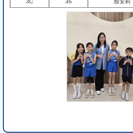
3C
35
殷安莉