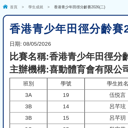
首頁
>
學生成就
>
香港青少年田徑分齡賽2026(二)
香港青少年田徑分齡賽20
日期:
08/05/2026
比賽名稱:香港青少年田徑分齡賽
主辦機構:喜動體育會有限公
班別
學號
學生姓
3A
19
伍悦言
3B
14
呂芊玹
3B
15
呂芊玥