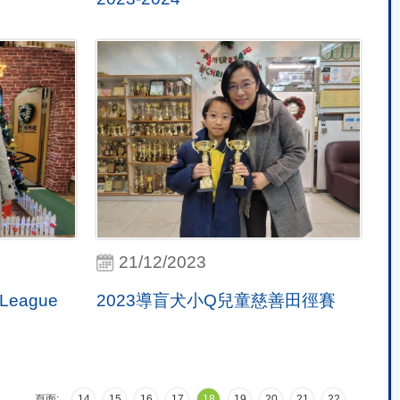
21/12/2023
e League
2023導盲犬小Q兒童慈善田徑賽
頁面:
14
15
16
17
18
19
20
21
22
…
…