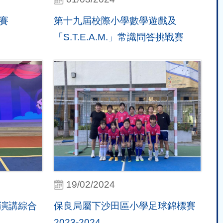
賽
第十九屆校際小學數學遊戲及
「S.T.E.A.M.」常識問答挑戰賽
19/02/2024
演講綜合
保良局屬下沙田區小學足球錦標賽
2023-2024