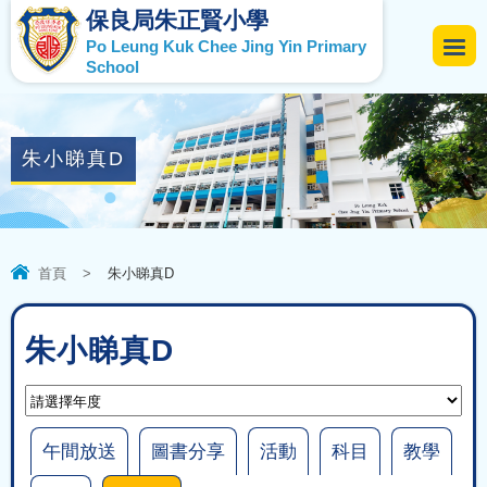
保良局朱正賢小學
Po Leung Kuk Chee Jing Yin Primary
School
朱小睇真D
首頁
>
朱小睇真D
朱小睇真D
午間放送
圖書分享
活動
科目
教學