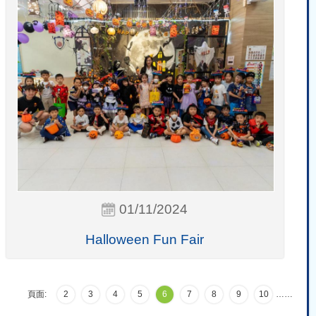
01/11/2024
Halloween Fun Fair
頁面:
2
3
4
5
6
7
8
9
10
…
…