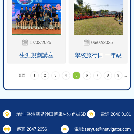
17/02/2025
06/02/2025
生涯規劃講座
學校旅行日 一年級
頁面:
1
2
3
4
5
6
7
8
9
…
地址:
香港新界沙田博康村沙角街6D
電話:
2646 9181
傳真:
2647 2056
電郵:
saryue@netvigator.com