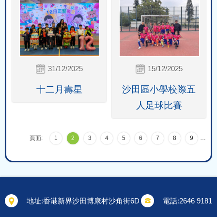
31/12/2025
15/12/2025
十二月壽星
沙田區小學校際五
人足球比賽
頁面:
1
2
3
4
5
6
7
8
9
…
地址:
香港新界沙田博康村沙角街6D
電話:
2646 9181